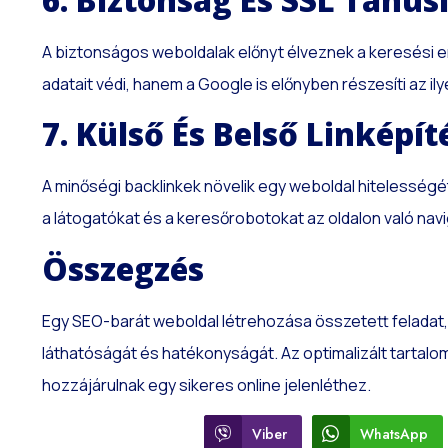
A biztonságos weboldalak előnyt élveznek a keresési 
adatait védi, hanem a Google is előnyben részesíti az ily
7. Külső És Belső Linképít
A minőségi backlinkek növelik egy weboldal hitelességé
a látogatókat és a keresőrobotokat az oldalon való nav
Összegzés
Egy SEO-barát weboldal létrehozása összetett feladat, 
láthatóságát és hatékonyságát. Az optimalizált tartalom
hozzájárulnak egy sikeres online jelenléthez.
Viber
WhatsApp