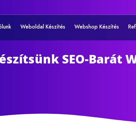
ólunk
Weboldal Készítés
Webshop Készítés
Ref
észítsünk SEO-Barát W