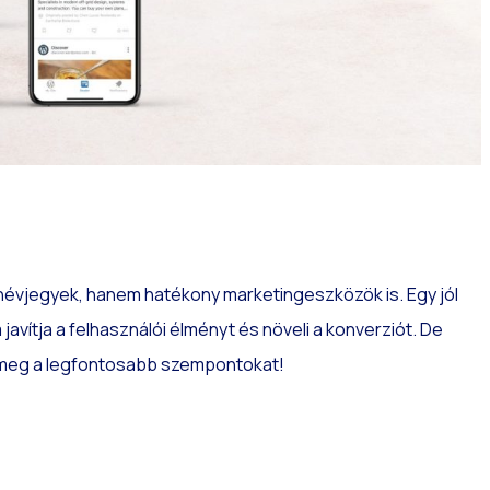
e névjegyek, hanem hatékony marketingeszközök is. Egy jól
avítja a felhasználói élményt és növeli a konverziót. De
 meg a legfontosabb szempontokat!