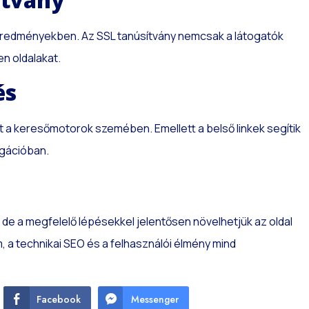
eredményekben. Az SSL tanúsítvány nemcsak a látogatók
en oldalakat.
és
t a keresőmotorok szemében. Emellett a belső linkek segítik
igációban.
de a megfelelő lépésekkel jelentősen növelhetjük az oldal
, a technikai SEO és a felhasználói élmény mind
Facebook
Messenger