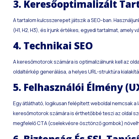
3. Keresőoptimalizált Ta
A tartalom kulcsszerepet játszik a SEO-ban. Használjunk
(H1, H2, H3), és írjunk értékes, egyedi tartalmat, amely 
4. Technikai SEO
A keresőmotorok számára is optimalizálnunk kell az olda
oldaltérkép generálása, a helyes URL-struktúra kialakítá
5. Felhasználói Élmény (U
Egy átlátható, logikusan felépített weboldal nemcsak a
keresőmotorok számára is érthetőbbé teszi az oldal s
megfelelő CTA (cselekvésre ösztönző gombok) növelhe
6. Biztonság És SSL Tanús