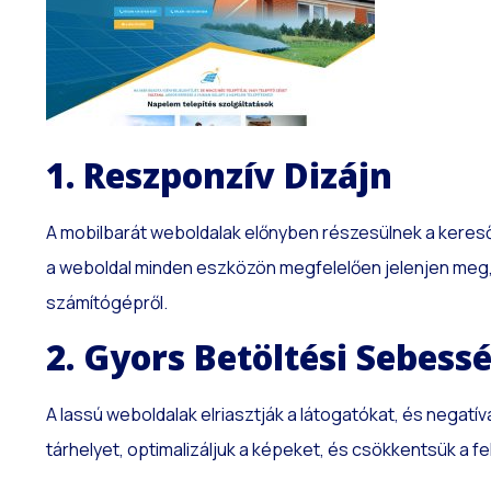
1. Reszponzív Dizájn
A mobilbarát weboldalak előnyben részesülnek a keresőmo
a weboldal minden eszközön megfelelően jelenjen meg, l
számítógépről.
2. Gyors Betöltési Sebess
A lassú weboldalak elriasztják a látogatókat, és negatí
tárhelyet, optimalizáljuk a képeket, és csökkentsük a fe