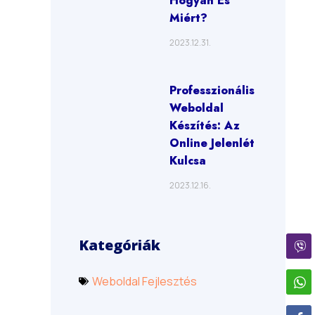
Hogyan És
Miért?
2023.12.31.
Professzionális
Weboldal
Készítés: Az
Online Jelenlét
Kulcsa
2023.12.16.
Kategóriák
Weboldal Fejlesztés