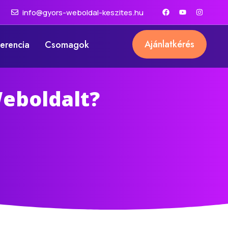
info@gyors-weboldal-keszites.hu
Ajánlatkérés
erencia
Csomagok
eboldalt?