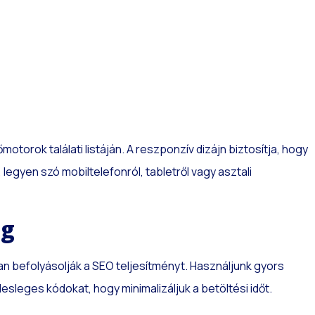
torok találati listáján. A reszponzív dizájn biztosítja, hogy
egyen szó mobiltelefonról, tabletről vagy asztali
ég
van befolyásolják a SEO teljesítményt. Használjunk gyors
lesleges kódokat, hogy minimalizáljuk a betöltési időt.