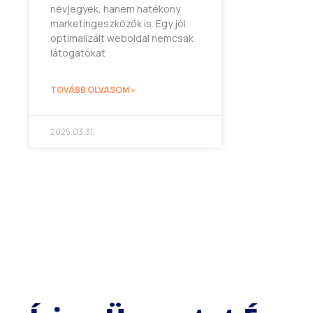
névjegyek, hanem hatékony
marketingeszközök is. Egy jól
optimalizált weboldal nemcsak
látogatókat
TOVÁBB OLVASOM »
2025.03.31.