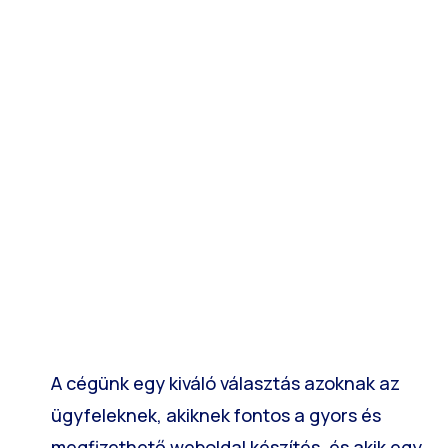
A cégünk egy kiváló választás azoknak az
ügyfeleknek, akiknek fontos a gyors és
megfizethető weboldal készítés, és akik egy