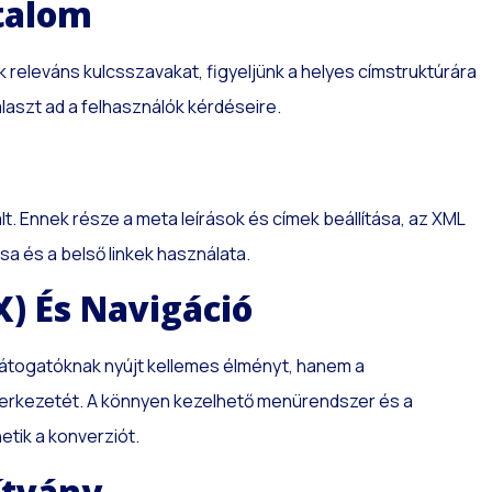
rtalom
 releváns kulcsszavakat, figyeljünk a helyes címstruktúrára
választ ad a felhasználók kérdéseire.
lt. Ennek része a meta leírások és címek beállítása, az XML
sa és a belső linkek használata.
X) És Navigáció
 látogatóknak nyújt kellemes élményt, hanem a
zerkezetét. A könnyen kezelhető menürendszer és a
tik a konverziót.
ítvány