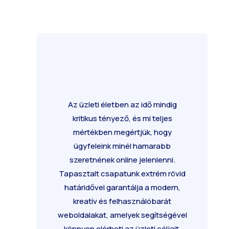
Az üzleti életben az idő mindig
kritikus tényező, és mi teljes
mértékben megértjük, hogy
ügyfeleink minél hamarabb
szeretnének online jelenlenni.
Tapasztalt csapatunk extrém rövid
határidővel garantálja a modern,
kreatív és felhasználóbarát
weboldalakat, amelyek segítségével
könnyen elérheti az üzleti céljait.