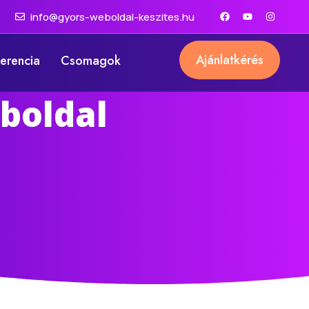
info@gyors-weboldal-keszites.hu
Ajánlatkérés
erencia
Csomagok
boldal