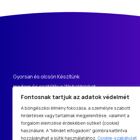
Gyorsan és olcsón Készítünk
modern és esztétikus Weboldalakat,
Webáruházakat.
Fontosnak tartjuk az adatok védelmét
A böngészési élmény fokozása, a személyre szabott
info@gyors-weboldal-keszites.hu
hirdetések vagy tartalmak megjelenítése, valamint a
forgalom elemzése érdekében sütiket (cookie)
használunk. A "Mindet elfogadom" gombra kattintva
hozzájárulhat a sütik használatához.
Cookie-szabályzat