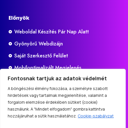
Előnyök
Weboldal Készítés Pár Nap Alatt
Gyönyörű Webdizájn
Saját Szerkesztő Felület
Mobiloptimalizált Megjelenés
Fontosnak tartjuk az adatok védelmét
Google Keresőbarát Felépítés
A böngészési élmény fokozása, a személyre szabott
hirdetések vagy tartalmak megjelenítése, valamint a
forgalom elemzése érdekében sütiket (cookie)
használunk. A "Mindet elfogadom" gombra kattintva
hozzájárulhat a sütik használatához.
Cookie-szabályzat
2010-2026 © Minden jog fenntarva – Gyors Weboldal